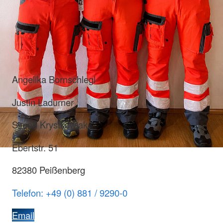
Angelika Bornschlegl
Justin Ladurner
Simon Krystkowiak
Ebertstr. 51
82380 Peißenberg
Telefon: +49 (0) 881 / 9290-0
Email