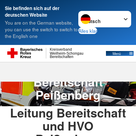
Sie befinden sich auf der
Sprache wechseln zu
deutschen Website
Suche
You are on the German website,
you can use the switch to switch to
Alles klar
the English one
Bereitschaft Peißenberg
Kreisverband
Menü
Weilheim-Schongau
Bereitschaften
Willkommen bei der
Bereitschaft
Peißenberg
Leitung Bereitschaft
und HVO