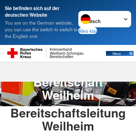
Sie befinden sich auf der
Sprache wechseln zu
deutschen Website
Suche
You are on the German website,
you can use the switch to switch to
Alles klar
the English one
Bereitschaft Weilheim
Kreisverband
Menü
Weilheim-Schongau
Bereitschaften
Willkommen bei der
Bereitschaft
Weilheim
Bereitschaftsleitung
Weilheim