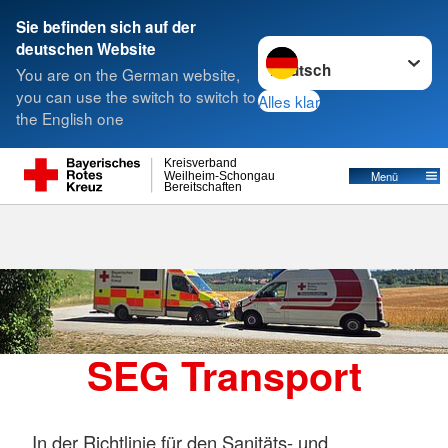
Sie befinden sich auf der
Sprache wechseln zu
deutschen Website
Suche
You are on the German website,
you can use the switch to switch to
Alles klar
the English one
SEG Transport
Kreisverband
Menü
Weilheim-Schongau
Bereitschaften
SEG Transport
In der Richtlinie für den Sanitäts- und