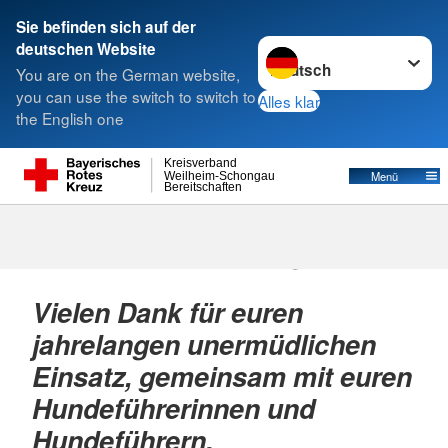
Sie befinden sich auf der
Sprache wechseln zu
deutschen Website
Suche
You are on the German website,
you can use the switch to switch to
Alles klar
the English one
Kreisverband
Menü
Weilheim-Schongau
Bereitschaften
In stillen Gedanken an unsere
verstorbenen Rettungshunde.
Vielen Dank für euren
jahrelangen unermüdlichen
Einsatz, gemeinsam mit euren
Hundeführerinnen und
Hundeführern.